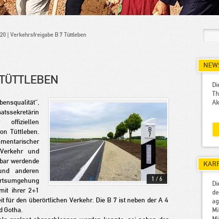
20 | Verkehrsfreigabe B 7 Tüttleben
NEWS
 TÜTTLEBEN
Di
Th
ensqualität“,
Ak
ssekretärin
ffiziellen
on Tüttleben.
mentarischer
 Verkehr und
ürbar werdende
KAR
und anderen
1
/
6
Ortsumgehung
Di
mit ihrer 2+1
de
 für den überörtlichen Verkehr. Die B 7 ist neben der A 4
a
d Gotha.
M