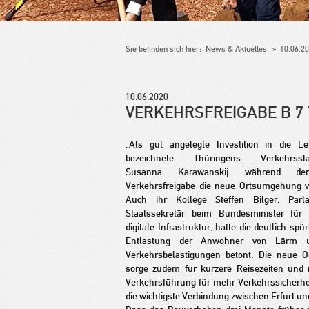
Sie befinden sich hier:
News & Aktuelles
10.06.20
10.06.2020
VERKEHRSFREIGABE B 7
„Als gut angelegte Investition in die Leb
bezeichnete Thüringens Verkehrsstaat
Susanna Karawanskij während der o
Verkehrsfreigabe die neue Ortsumgehung v
Auch ihr Kollege Steffen Bilger, Parla
Staatssekretär beim Bundesminister für
digitale Infrastruktur, hatte die deutlich sp
Entlastung der Anwohner von Lärm 
Verkehrsbelästigungen betont. Die neue 
sorge zudem für kürzere Reisezeiten und 
Verkehrsführung für mehr Verkehrssicherheit
die wichtigste Verbindung zwischen Erfurt un