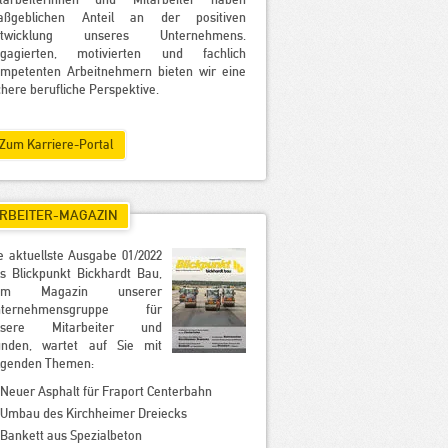
tarbeiterinnen und Mitarbeiter haben
aßgeblichen Anteil an der positiven
ntwicklung unseres Unternehmens.
ngagierten, motivierten und fachlich
mpetenten Arbeitnehmern bieten wir eine
chere berufliche Perspektive.
Zum Karriere-Portal
RBEITER-MAGAZIN
e aktuellste Ausgabe 01/2022
s Blickpunkt Bickhardt Bau,
em Magazin unserer
nternehmensgruppe für
nsere Mitarbeiter und
nden, wartet auf Sie mit
lgenden Themen:
Neuer Asphalt für Fraport Centerbahn
Umbau des Kirchheimer Dreiecks
Bankett aus Spezialbeton