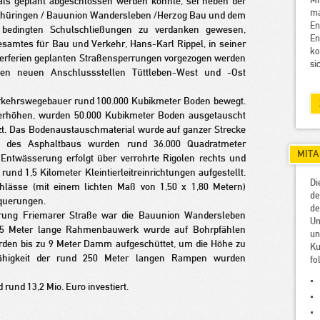
Mi
als geplant abgeschlossen werden konnte, sei neben der
m
 Thüringen / Bauunion Wandersleben /Herzog Bau und dem
E
 bedingten Schulschließungen zu verdanken gewesen,
E
esamtes für Bau und Verkehr, Hans-Karl Rippel, in seiner
ko
merferien geplanten Straßensperrungen vorgezogen werden
si
en neuen Anschlussstellen Tüttleben-West und -Ost
erkehrswegebauer rund 100.000 Kubikmeter Boden bewegt.
 erhöhen, wurden 50.000 Kubikmeter Boden ausgetauscht
zt. Das Bodenaustauschmaterial wurde auf ganzer Strecke
e des Asphaltbaus wurden rund 36.000 Quadratmeter
MITA
 Entwässerung erfolgt über verrohrte Rigolen rechts und
nd 1,5 Kilometer Kleintierleitreinrichtungen aufgestellt.
Di
chlässe (mit einem lichten Maß von 1,50 x 1,80 Metern)
de
querungen.
d
rung Friemarer Straße war die Bauunion Wandersleben
U
15 Meter lange Rahmenbauwerk wurde auf Bohrpfählen
u
urden bis zu 9 Meter Damm aufgeschüttet, um die Höhe zu
Ku
fähigkeit der rund 250 Meter langen Rampen wurden
fo
und 13,2 Mio. Euro investiert.