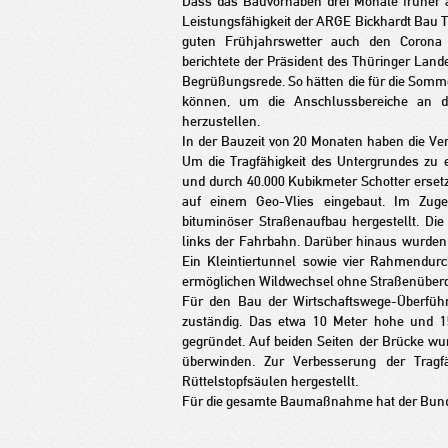
Dass das Bauvorhaben drei Monate früher 
Leistungsfähigkeit der ARGE Bickhardt Bau
guten Frühjahrswetter auch den Corona
berichtete der Präsident des Thüringer Land
Begrüßungsrede. So hätten die für die Som
können, um die Anschlussbereiche an d
herzustellen.
In der Bauzeit von 20 Monaten haben die V
Um die Tragfähigkeit des Untergrundes zu
und durch 40.000 Kubikmeter Schotter erset
auf einem Geo-Vlies eingebaut. Im Zug
bituminöser Straßenaufbau hergestellt. Die
links der Fahrbahn. Darüber hinaus wurden ru
Ein Kleintiertunnel sowie vier Rahmendur
ermöglichen Wildwechsel ohne Straßenüber
Für den Bau der Wirtschaftswege-Überfüh
zuständig. Das etwa 10 Meter hohe und 
gegründet. Auf beiden Seiten der Brücke w
überwinden. Zur Verbesserung der Trag
Rüttelstopfsäulen hergestellt.
Für die gesamte Baumaßnahme hat der Bund r