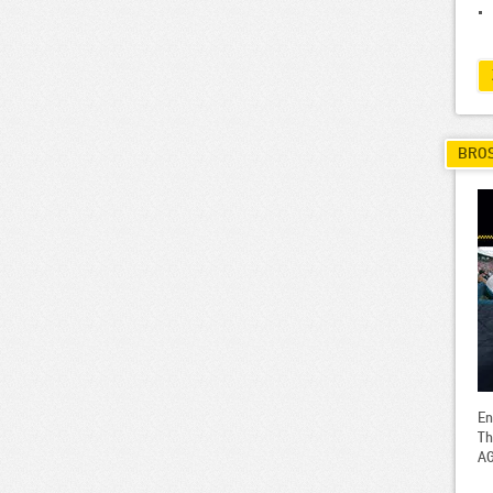
BRO
En
Th
AG