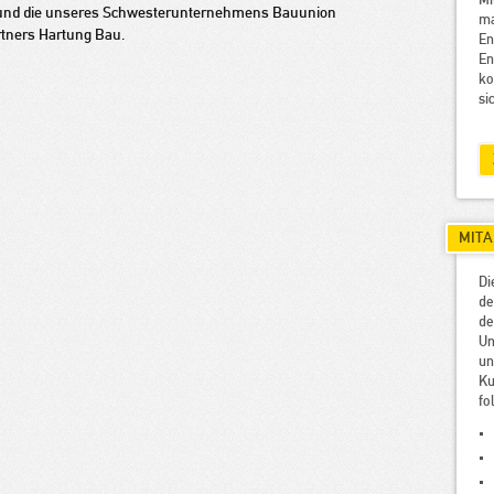
Mi
en und die unseres Schwesterunternehmens Bauunion
m
tners Hartung Bau.
E
E
ko
si
MITA
Di
de
d
U
u
Ku
fo