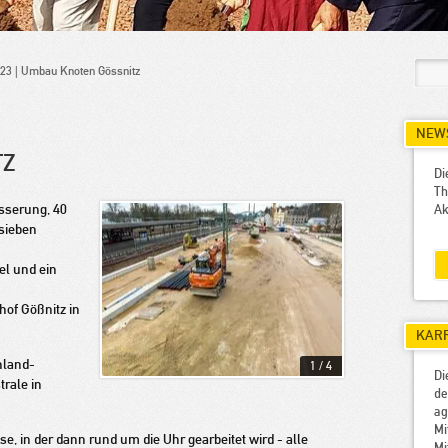
023 | Umbau Knoten Gössnitz
NEWS
TZ
Di
Th
ässerung, 40
Ak
sieben
l und ein
of Gößnitz in
KAR
hland-
1
/
4
Di
rale in
de
a
M
e, in der dann rund um die Uhr gearbeitet wird - alle