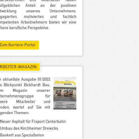
tarbeiterinnen und Mitarbeiter haben
aßgeblichen Anteil an der positiven
ntwicklung unseres Unternehmens.
ngagierten, motivierten und fachlich
mpetenten Arbeitnehmern bieten wir eine
chere berufliche Perspektive.
Zum Karriere-Portal
RBEITER-MAGAZIN
e aktuellste Ausgabe 01/2022
s Blickpunkt Bickhardt Bau,
em Magazin unserer
nternehmensgruppe für
nsere Mitarbeiter und
nden, wartet auf Sie mit
lgenden Themen:
Neuer Asphalt für Fraport Centerbahn
Umbau des Kirchheimer Dreiecks
Bankett aus Spezialbeton