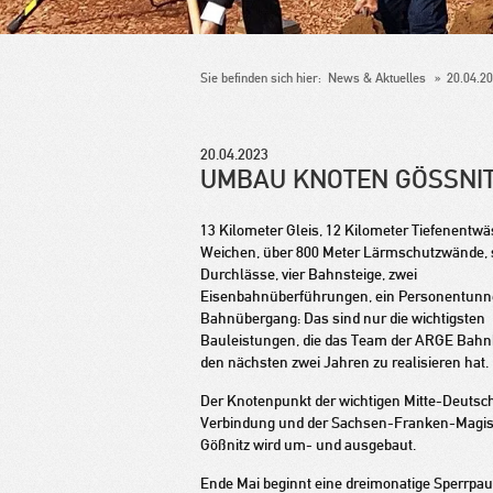
Sie befinden sich hier:
News & Aktuelles
20.04.2
20.04.2023
UMBAU KNOTEN GÖSSNI
13 Kilometer Gleis, 12 Kilometer Tiefenentw
Weichen, über 800 Meter Lärmschutzwände, 
Durchlässe, vier Bahnsteige, zwei
Eisenbahnüberführungen, ein Personentunne
Bahnübergang: Das sind nur die wichtigsten
Bauleistungen, die das Team der ARGE Bahnh
den nächsten zwei Jahren zu realisieren hat.
Der Knotenpunkt der wichtigen Mitte-Deutsc
Verbindung und der Sachsen-Franken-Magist
Gößnitz wird um- und ausgebaut.
Ende Mai beginnt eine dreimonatige Sperrpaus