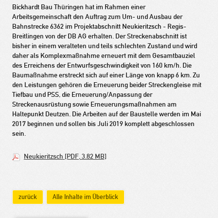
Bickhardt Bau Thüringen hat im Rahmen einer
Arbeitsgemeinschaft den Auftrag zum Um- und Ausbau der
Bahnstrecke 6362 im Projektabschnitt Neukieritzsch - Regis-
Breitlingen von der DB AG erhalten. Der Streckenabschnitt ist
bisher in einem veralteten und teils schlechten Zustand und wird
daher als Komplexmaßnahme erneuert mit dem Gesamtbauziel
des Erreichens der Entwurfsgeschwindigkeit von 160 km/h. Die
Baumaßnahme erstreckt sich auf einer Länge von knapp 6 km. Zu
den Leistungen gehören die Erneuerung beider Streckengleise mit
Tiefbau und PSS, die Erneuerung/Anpassung der
Streckenausrüstung sowie Erneuerungsmaßnahmen am
Haltepunkt Deutzen. Die Arbeiten auf der Baustelle werden im Mai
2017 beginnen und sollen bis Juli 2019 komplett abgeschlossen
sein.
Neukieritzsch [PDF, 3.82 MB]
zurück
Alle Inhalte im Überblick